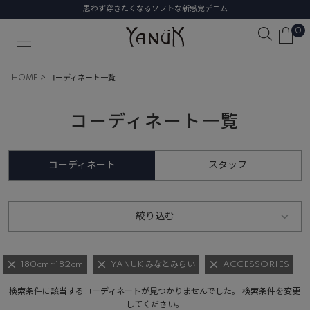
思わず穿きたくなるソフトな新感覚デニム
0
HOME
コーディネート一覧
コーディネート一覧
コーディネート
スタッフ
絞り込む
180cm~182cm
YANUK みなとみらい
ACCESSORIES
検索条件に該当するコーディネートが見つかりませんでした。 検索条件を変更
してください。