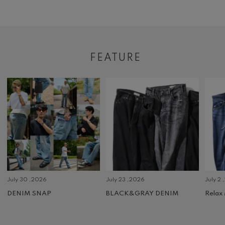
FEATURE
July 30 ,2026
July 23 ,2026
July 2 
DENIM SNAP
BLACK&GRAY DENIM
Relax