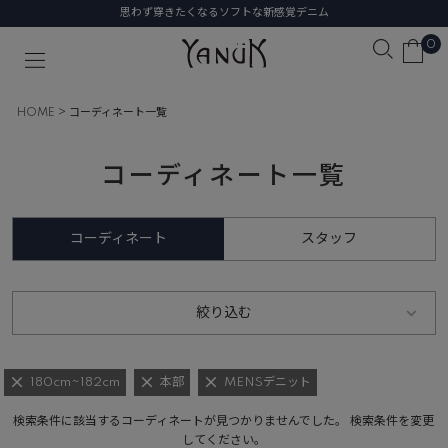
思わず穿きたくなるソフトな新感覚デニム
0
HOME
コーディネート一覧
コーディネート一覧
コーディネート
スタッフ
絞り込む
180cm~182cm
本部
MENSデニット
検索条件に該当するコーディネートが見つかりませんでした。 検索条件を変更
してください。