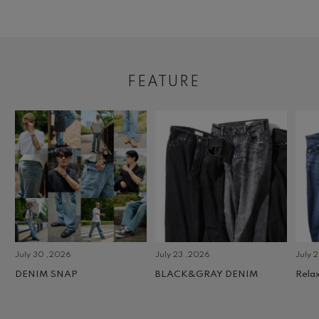
FEATURE
July 30 ,2026
July 23 ,2026
July 2 
DENIM SNAP
BLACK&GRAY DENIM
Relax