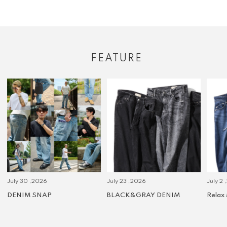
FEATURE
July 30 ,2026
July 23 ,2026
July 2 
DENIM SNAP
BLACK&GRAY DENIM
Relax