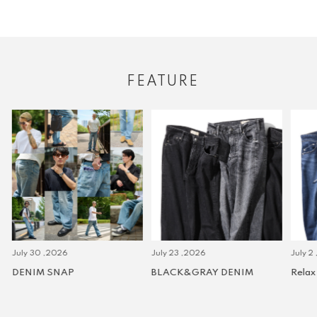
FEATURE
July 30 ,2026
July 23 ,2026
July 2 
DENIM SNAP
BLACK&GRAY DENIM
Relax