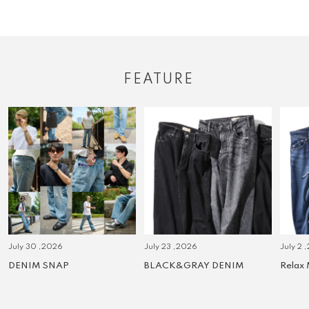
FEATURE
July 30 ,2026
July 23 ,2026
July 2 
DENIM SNAP
BLACK&GRAY DENIM
Relax