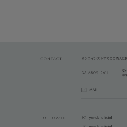
オンラインストアでのご購入に
CONTACT
受
03-6809-2611
年
MAIL
yanuk_official
FOLLOW US
yanuk_official