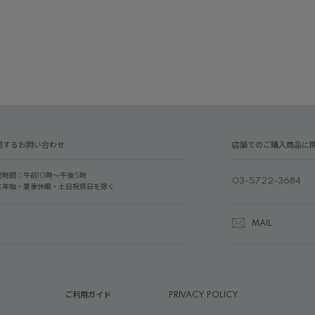
関するお問い合わせ
店舗でのご購入商品に
付時間：午前10時～午後5時
03-5722-3684
末年始・夏季休暇・土日祝祭日を除く
MAIL
ご利用ガイド
PRIVACY POLICY