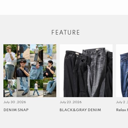
FEATURE
July 30 ,2026
July 23 ,2026
July 2 
DENIM SNAP
BLACK&GRAY DENIM
Relax