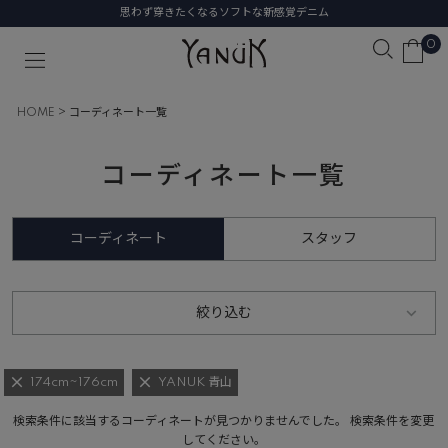
思わず穿きたくなるソフトな新感覚デニム
0
HOME
コーディネート一覧
コーディネート一覧
コーディネート
スタッフ
絞り込む
174cm~176cm
YANUK 青山
検索条件に該当するコーディネートが見つかりませんでした。 検索条件を変更
してください。