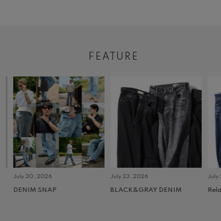
FEATURE
July 30 ,2026
July 23 ,2026
July 2 
DENIM SNAP
BLACK&GRAY DENIM
Relax