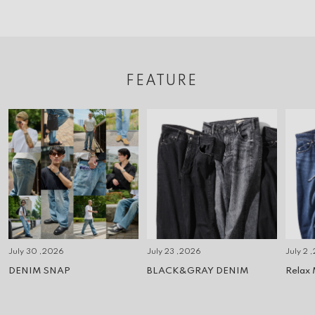
FEATURE
July 30 ,2026
July 23 ,2026
July 2 
DENIM SNAP
BLACK&GRAY DENIM
Relax