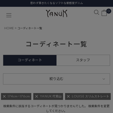
思わず穿きたくなるソフトな新感覚デニム
0
HOME
コーディネート一覧
コーディネート一覧
コーディネート
スタッフ
絞り込む
174cm~176cm
YANUK 代官山
LOUISE スリムストレート
検索条件に該当するコーディネートが見つかりませんでした。 検索条件を変更
してください。