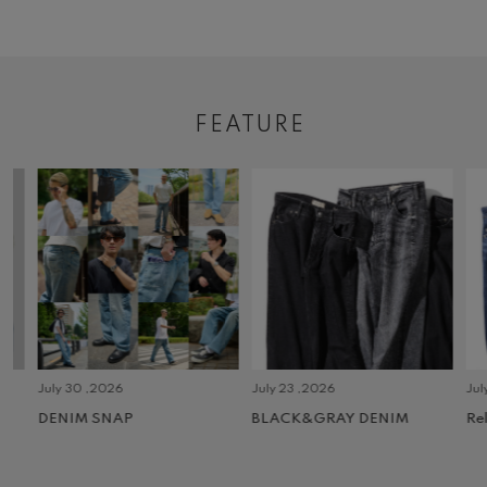
FEATURE
July 30 ,2026
July 23 ,2026
July 2 
DENIM SNAP
BLACK&GRAY DENIM
Relax