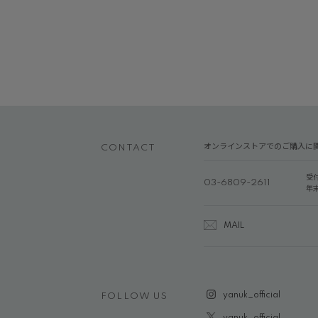
オンラインストアでのご購入に
CONTACT
受
03-6809-2611
年
MAIL
yanuk_official
FOLLOW US
yanuk_official