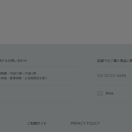
関するお問い合わせ
店舗でのご購入商品に
付時間：午前10時～午後5時
03-5722-3684
末年始・夏季休暇・土日祝祭日を除く
MAIL
ご利用ガイド
PRIVACY POLICY