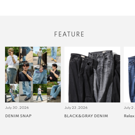
FEATURE
July 30 ,2026
July 23 ,2026
July 2 
DENIM SNAP
BLACK&GRAY DENIM
Relax