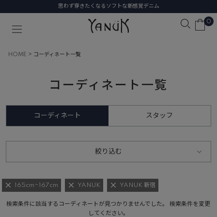
思わず穿きたくなるソフトな新感覚デニム
0
HOME
コーディネート一覧
コーディネート一覧
コーディネート
スタッフ
絞り込む
165cm~167cm
YANUK
YANUK 新宿
検索条件に該当するコーディネートが見つかりませんでした。 検索条件を変更
してください。