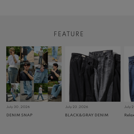
FEATURE
July 30 ,2026
July 23 ,2026
July 2 
DENIM SNAP
BLACK&GRAY DENIM
Relax