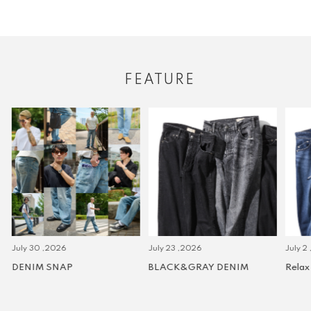
FEATURE
July 30 ,2026
July 23 ,2026
July 2 
DENIM SNAP
BLACK&GRAY DENIM
Relax