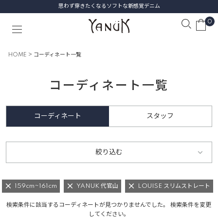
思わず穿きたくなるソフトな新感覚デニム
0
HOME
コーディネート一覧
コーディネート一覧
コーディネート
スタッフ
絞り込む
159cm~161cm
YANUK 代官山
LOUISE スリムストレート
検索条件に該当するコーディネートが見つかりませんでした。 検索条件を変更
してください。