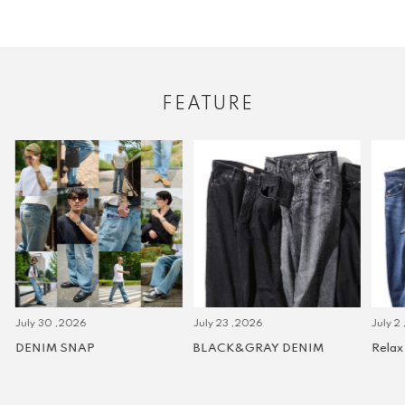
FEATURE
July 30 ,2026
July 23 ,2026
July 2 
DENIM SNAP
BLACK&GRAY DENIM
Relax