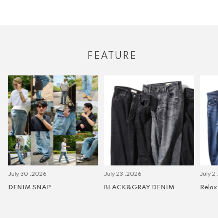
FEATURE
July 30 ,2026
July 23 ,2026
July 2 
DENIM SNAP
BLACK&GRAY DENIM
Relax