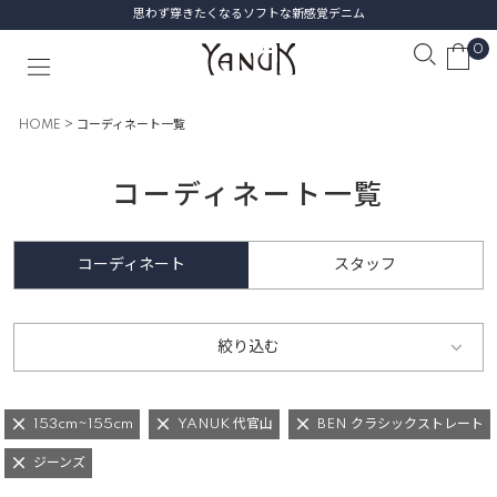
思わず穿きたくなるソフトな新感覚デニム
0
HOME
コーディネート一覧
コーディネート一覧
コーディネート
スタッフ
絞り込む
153cm~155cm
YANUK 代官山
BEN クラシックストレート
ジーンズ