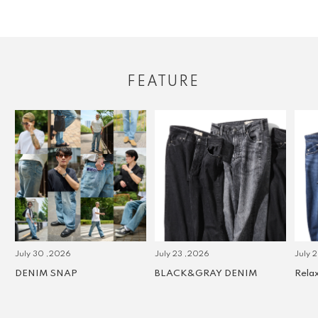
FEATURE
July 30 ,2026
July 23 ,2026
July 2 
DENIM SNAP
BLACK&GRAY DENIM
Relax