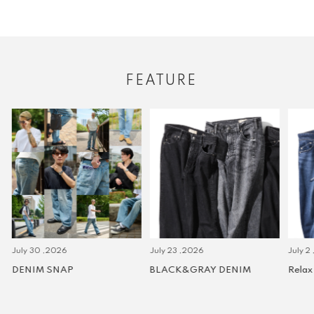
FEATURE
July 30 ,2026
July 23 ,2026
July 2 
DENIM SNAP
BLACK&GRAY DENIM
Relax