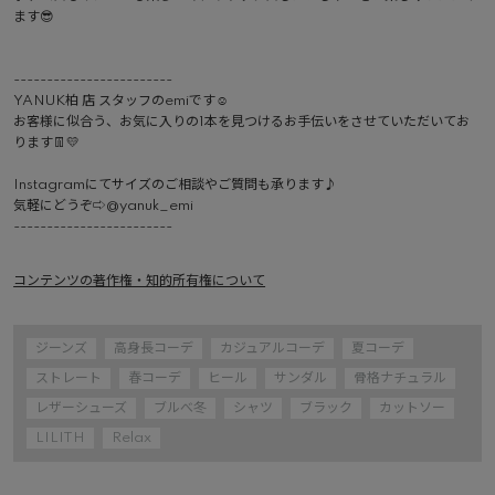
ます😎

------------------------

YANUK柏 店 スタッフのemiです☺︎

お客様に似合う、お気に入りの1本を見つけるお手伝いをさせていただいてお
ります👖💛

Instagramにてサイズのご相談やご質問も承ります♪

気軽にどうぞ⇨@yanuk_emi 

------------------------ 
コンテンツの著作権・知的所有権について
ジーンズ
高身長コーデ
カジュアルコーデ
夏コーデ
ストレート
春コーデ
ヒール
サンダル
骨格ナチュラル
レザーシューズ
ブルべ冬
シャツ
ブラック
カットソー
LILITH
Relax