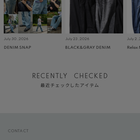
July 30 ,2026
July 23 ,2026
July 2 
DENIM SNAP
BLACK&GRAY DENIM
Relax
RECENTLY CHECKED
最近チェックしたアイテム
CONTACT