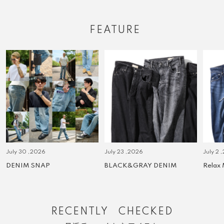
FEATURE
July 30 ,2026
July 23 ,2026
July 2 
DENIM SNAP
BLACK&GRAY DENIM
Relax
RECENTLY CHECKED