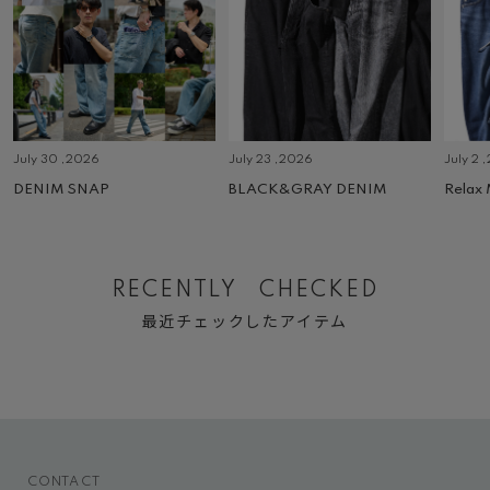
July 30 ,2026
July 23 ,2026
July 2 
DENIM SNAP
BLACK&GRAY DENIM
Relax
RECENTLY CHECKED
最近チェックしたアイテム
CONTACT