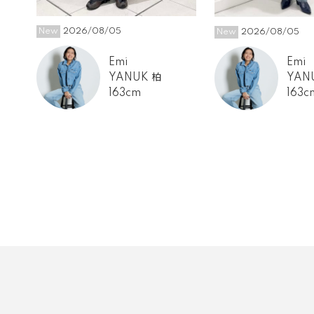
New
2026/08/05
New
2026/08/05
Emi
Emi
YANUK 柏
YAN
163cm
163c