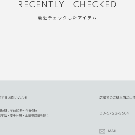
RECENTLY CHECKED
最近チェックしたアイテム
関するお問い合わせ
店舗でのご購入商品に
付時間：午前10時～午後5時
03-5722-3684
末年始・夏季休暇・土日祝祭日を除く
MAIL