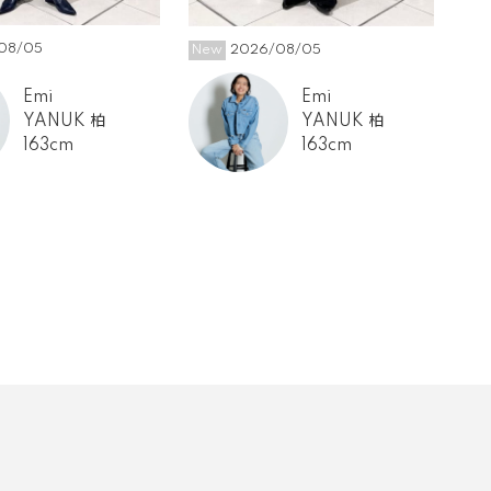
08/05
New
2026/08/05
Ne
Emi
Emi
YANUK 柏
YANUK 柏
163cm
163cm