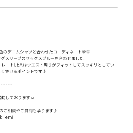
同系色のデニムシャツと合わせたコーディネート🩶🩵

グスリーブのサックスブルーを合わせました。

トレートLEAはウエスト周りがフィットしてスッキリとしてい
く穿けるポイントです♪

-----

動しております☺︎

イズのご相談やご質問も承ります♪

emi 

----- 