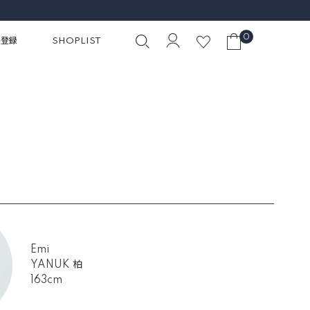
0
員登録
SHOPLIST
Emi
YANUK 柏
163cm