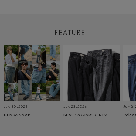
FEATURE
July 30 ,2026
July 23 ,2026
July 2 
DENIM SNAP
BLACK&GRAY DENIM
Relax