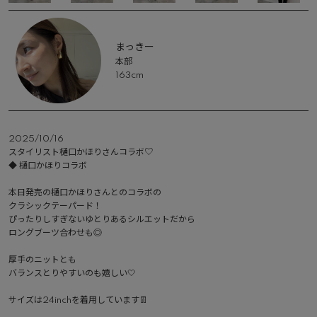
まっきー
本部
163cm
2025/10/16
スタイリスト樋口かほりさんコラボ♡

◆ 樋口かほりコラボ

本日発売の樋口かほりさんとのコラボの

クラシックテーパード！

ぴったりしすぎないゆとりあるシルエットだから

ロングブーツ合わせも◎

厚手のニットとも

バランスとりやすいのも嬉しい🤍

サイズは24inchを着用しています👖
