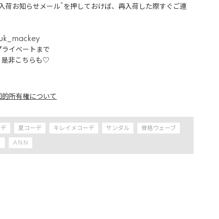
“入荷お知らせメール”を押しておけば、再入荷した際すぐご連
k_mackey

ライベートまで

是非こちらも♡

知的所有権について
ーデ
夏コーデ
キレイメコーデ
サンダル
骨格ウェーブ
ド
ANN