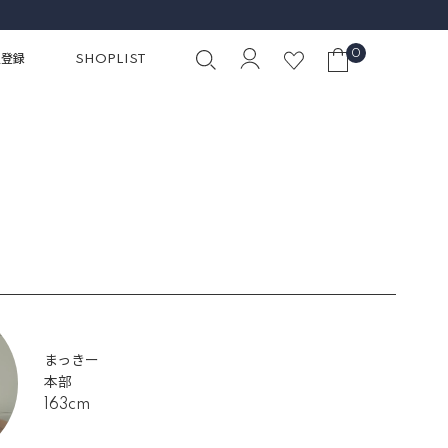
初めての1本に選びたい、名品デニム
0
員登録
SHOPLIST
まっきー
本部
163cm