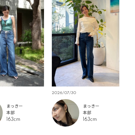
2026/07/30
20
まっきー
まっきー
本部
本部
163cm
163cm