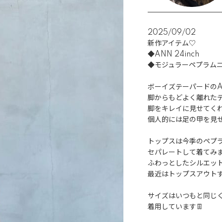
2025/09/02
新作アイテム♡

◆ANN 24inch

◆モジュラーペプラムニ
ボーイズテーパードのA
脚からもどよく離れたテ
脚をキレイに見せてくれる
個人的には足の甲を見せ
トップスは今季のペプラ
セパレートして着てみま
ふわっとしたシルエット
最近はトップスアウトす
サイズはいつもと同じく24
着用しています👖
