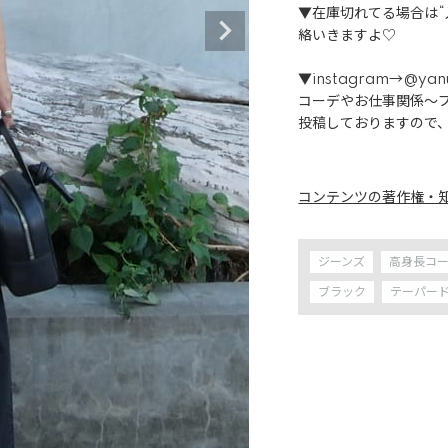
▼在庫切れてる場合は
絡いきますよ♡

▼instagram→@yanu
コーデやお仕事関係〜プ
投稿しておりますので、
コンテンツの著作権・
ジーンズ
高身長コ
ブラック
テーパー