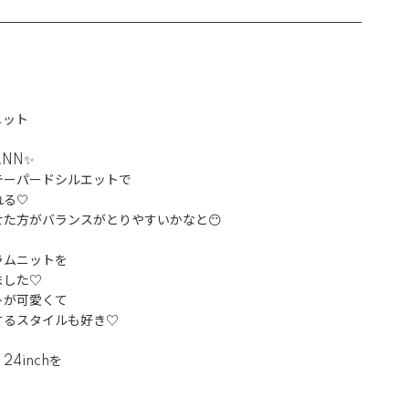
ット

NN✨

ーパードシルエットで

🤍

た方がバランスがとりやすいかなと😶

ムニットを

した♡

が可愛くて

るスタイルも好き♡

inchを
