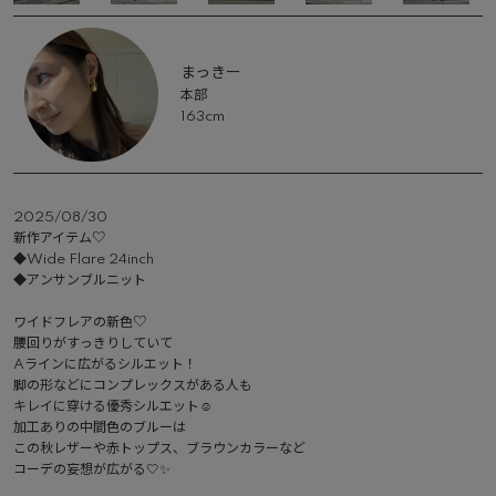
まっきー
本部
163cm
2025/08/30
新作アイテム♡

◆Wide Flare 24inch

◆アンサンブルニット

ワイドフレアの新色♡

腰回りがすっきりしていて

Aラインに広がるシルエット！

脚の形などにコンプレックスがある人も

キレイに穿ける優秀シルエット☺︎

加工ありの中間色のブルーは

この秋レザーや赤トップス、ブラウンカラーなど

コーデの妄想が広がる🤍✨
