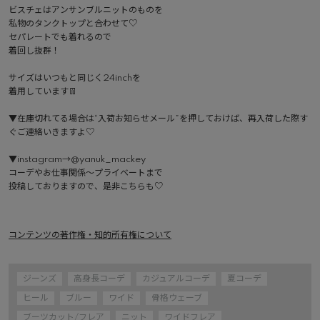
ビスチェはアンサンブルニットのものを

私物のタンクトップと合わせて♡

セパレートでも着れるので

着回し抜群！

サイズはいつもと同じく24inchを

着用しています👖

▼在庫切れてる場合は“入荷お知らせメール”を押しておけば、再入荷した際す
ぐご連絡いきますよ♡

▼instagram→@yanuk_mackey

コーデやお仕事関係〜プライベートまで

投稿しておりますので、是非こちらも♡

コンテンツの著作権・知的所有権について
ジーンズ
高身長コーデ
カジュアルコーデ
夏コーデ
ヒール
ブルー
ワイド
骨格ウェーブ
ブーツカット/フレア
ニット
ワイドフレア