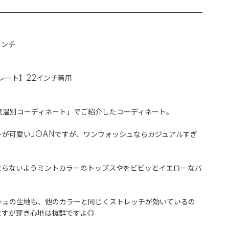
インチ

トレート】22インチ着用

N 気温別コーディネート」でご紹介したコーディネート。

トが可愛いJOANですが、ワンウォッシュならカジュアルすぎ
ならないようミントカラーのトップスやをビビッとイエローなバ
シュの生地も、他のカラーと同じくストレッチが効いているの
すが穿き心地は抜群ですよ◎
