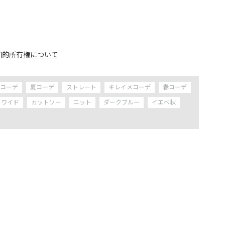
知的所有権について
ルコーデ
夏コーデ
ストレート
キレイメコーデ
春コーデ
ワイド
カットソー
ニット
ダークブルー
イエベ秋