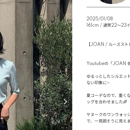
2025/01/08
161cm / 通常22〜23
【JOAN / ルーズス
Youtubeの「JOA
ゆるっとしたシルエッ
ない印象に✨

夏コーデなので、重く
ッグを合わせました🌈

ヤヌークのワンウォッ
で、一見固そうに見えま