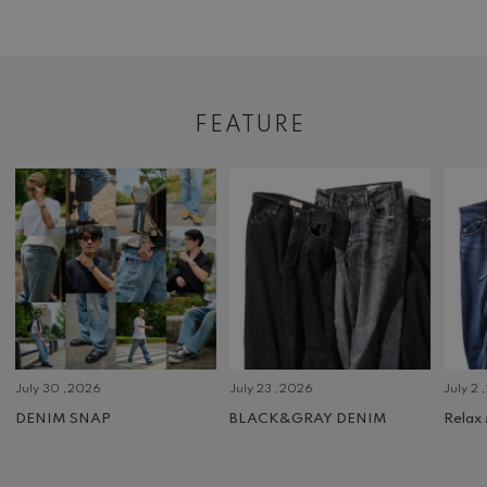
FEATURE
July 30 ,2026
July 23 ,2026
July 2 
DENIM SNAP
BLACK&GRAY DENIM
Relax