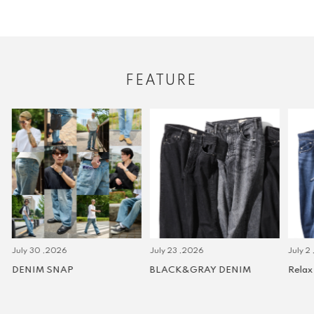
FEATURE
July 30 ,2026
July 23 ,2026
July 2 
DENIM SNAP
BLACK&GRAY DENIM
Relax