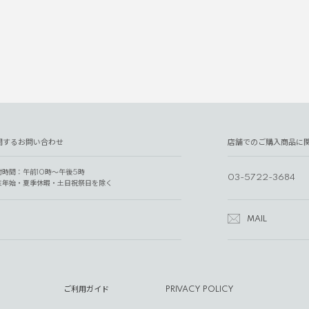
関するお問い合わせ
店舗でのご購入商品に
付時間：午前10時～午後5時
03-5722-3684
末年始・夏季休暇・土日祝祭日を除く
MAIL
ご利用ガイド
PRIVACY POLICY