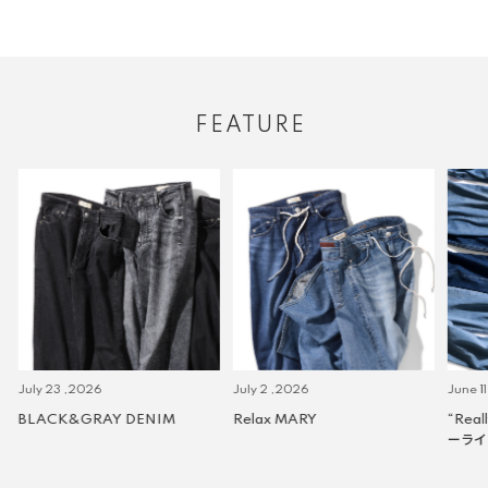
FEATURE
July 23 ,2026
July 2 ,2026
June 11
BLACK&GRAY DENIM
Relax MARY
“Real
ーライ