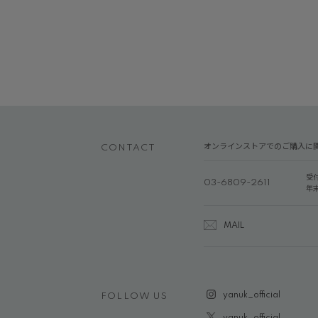
オンラインストアでのご購入に
CONTACT
受
03-6809-2611
年
MAIL
yanuk_official
FOLLOW US
yanuk_official