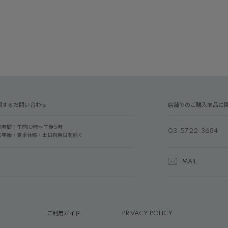
関するお問い合わせ
店舗でのご購入商品に
付時間：午前10時～午後5時
03-5722-3684
末年始・夏季休暇・土日祝祭日を除く
MAIL
ご利用ガイド
PRIVACY POLICY