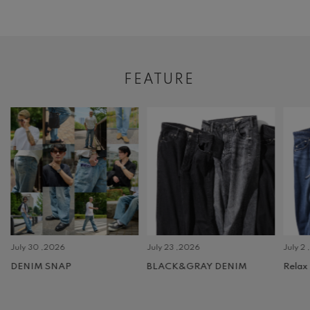
FEATURE
July 30 ,2026
July 23 ,2026
July 2 
DENIM SNAP
BLACK&GRAY DENIM
Relax