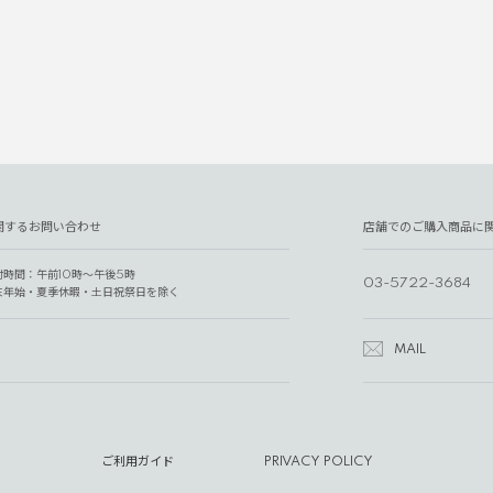
関するお問い合わせ
店舗でのご購入商品に
付時間：午前10時～午後5時
03-5722-3684
末年始・夏季休暇・土日祝祭日を除く
MAIL
ご利用ガイド
PRIVACY POLICY