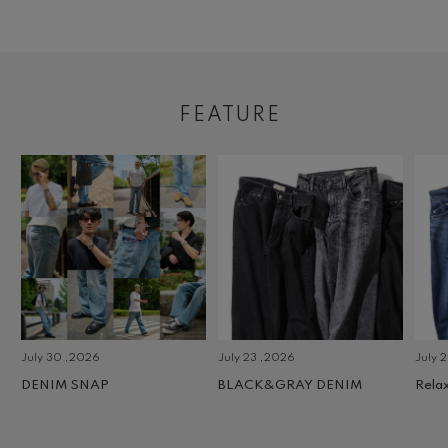
FEATURE
July 30 ,2026
July 23 ,2026
July 2 
DENIM SNAP
BLACK&GRAY DENIM
Relax