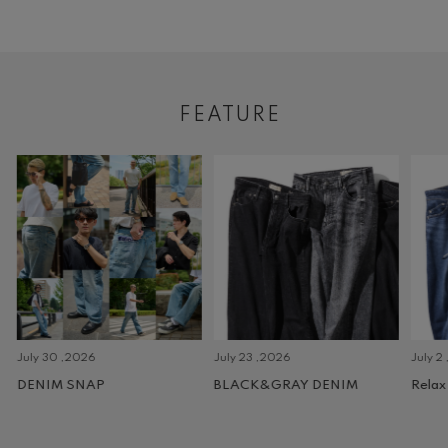
FEATURE
July 30 ,2026
July 23 ,2026
July 2 
DENIM SNAP
BLACK&GRAY DENIM
Relax