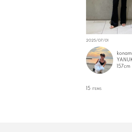
2025/07/01
konam
YANU
157cm
15