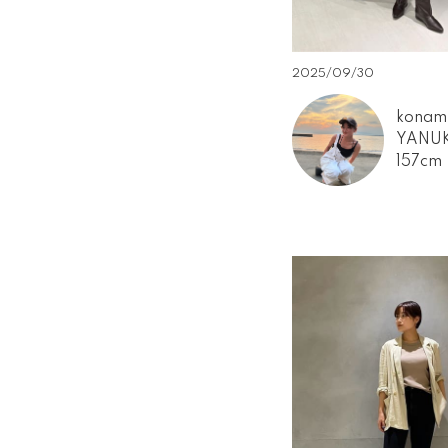
2025/09/30
konam
YANU
157cm