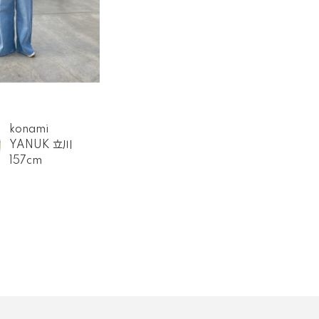
konami
YANUK 立川
157cm