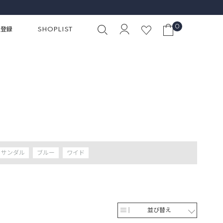
初めての1本に選びたい、名品デニム
0
員登録
SHOPLIST
サンダル
ブルー
ワイド
並び替え