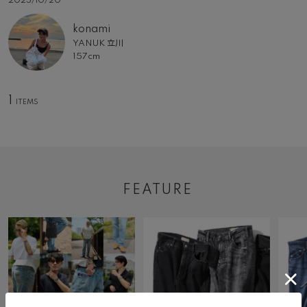
2025/10/20
konami
YANUK 立川
157cm
1
FEATURE