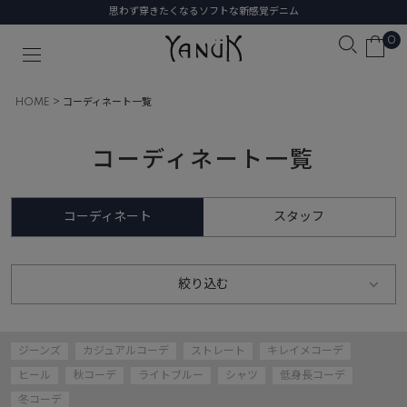
思わず穿きたくなるソフトな新感覚デニム
0
HOME
コーディネート一覧
コーディネート一覧
コーディネート
スタッフ
絞り込む
ジーンズ
カジュアルコーデ
ストレート
キレイメコーデ
ヒール
秋コーデ
ライトブルー
シャツ
低身長コーデ
冬コーデ