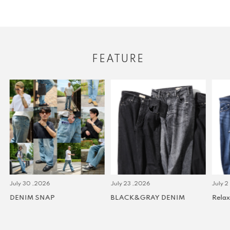
FEATURE
July 30 ,2026
July 23 ,2026
July 2 
DENIM SNAP
BLACK&GRAY DENIM
Relax