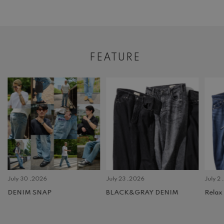
FEATURE
July 30 ,2026
July 23 ,2026
July 2 
DENIM SNAP
BLACK&GRAY DENIM
Relax