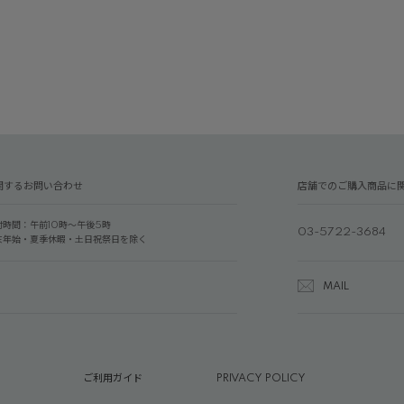
関するお問い合わせ
店舗でのご購入商品に
付時間：午前10時～午後5時
03-5722-3684
末年始・夏季休暇・土日祝祭日を除く
MAIL
ご利用ガイド
PRIVACY POLICY