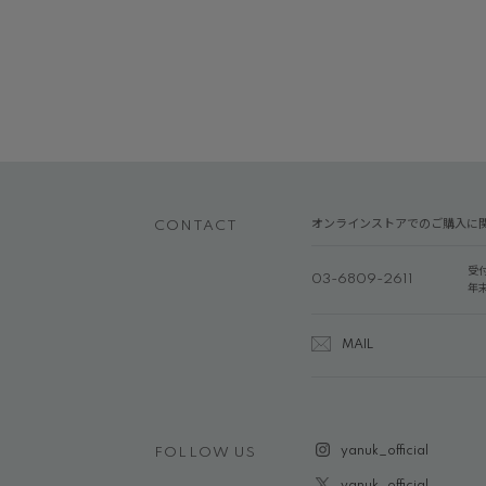
オンラインストアでのご購入に
CONTACT
受
03-6809-2611
年
MAIL
yanuk_official
FOLLOW US
yanuk_official