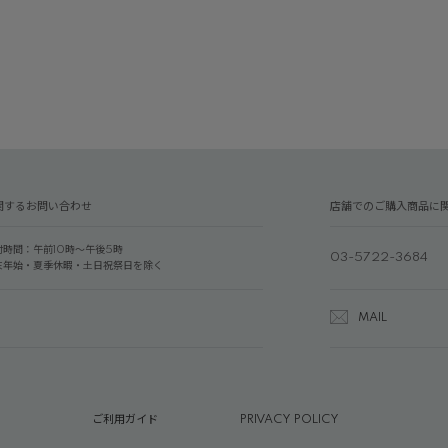
関するお問い合わせ
店舗でのご購入商品に
付時間：午前10時～午後5時
03-5722-3684
末年始・夏季休暇・土日祝祭日を除く
MAIL
ご利用ガイド
PRIVACY POLICY