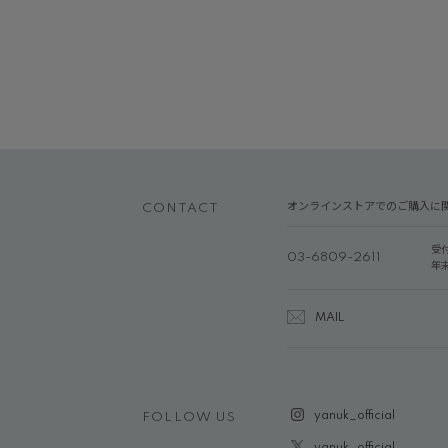
オンラインストアでのご購入に
CONTACT
受
03-6809-2611
年
MAIL
yanuk_official
FOLLOW US
yanuk_official