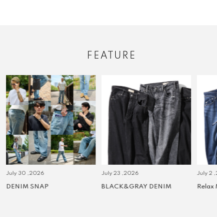
FEATURE
July 30 ,2026
July 23 ,2026
July 2 
DENIM SNAP
BLACK&GRAY DENIM
Relax