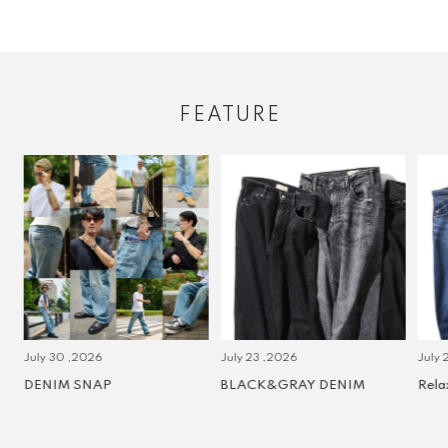
FEATURE
July 30 ,2026
July 23 ,2026
July 2 
DENIM SNAP
BLACK&GRAY DENIM
Relax