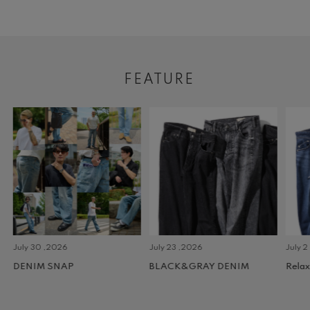
FEATURE
July 30 ,2026
July 23 ,2026
July 2 
DENIM SNAP
BLACK&GRAY DENIM
Relax