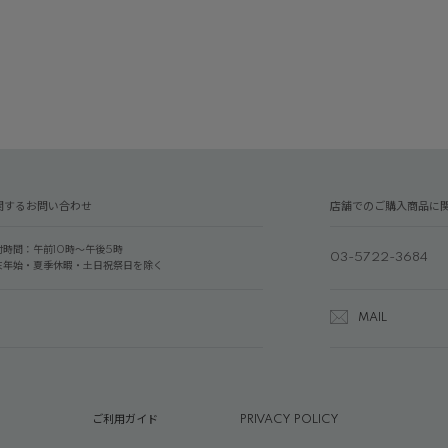
関するお問い合わせ
店舗でのご購入商品に
付時間：午前10時～午後5時
03-5722-3684
末年始・夏季休暇・土日祝祭日を除く
MAIL
ご利用ガイド
PRIVACY POLICY