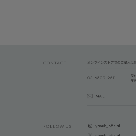
オンラインストアでのご購入に
CONTACT
受
03-6809-2611
年
MAIL
yanuk_official
FOLLOW US
yanuk_official