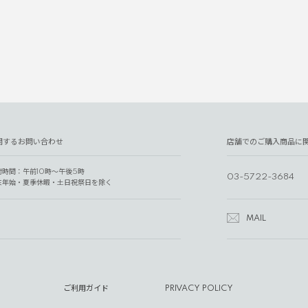
関するお問い合わせ
店舗でのご購入商品に
付時間：午前10時～午後5時
03-5722-3684
末年始・夏季休暇・土日祝祭日を除く
MAIL
ご利用ガイド
PRIVACY POLICY