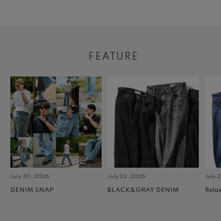
FEATURE
July 30 ,2026
July 23 ,2026
July 2 
DENIM SNAP
BLACK&GRAY DENIM
Relax