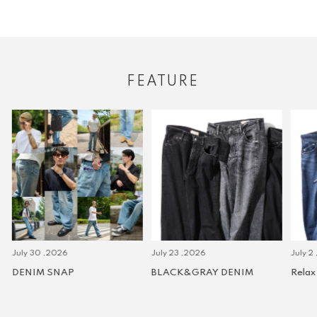
FEATURE
July 30 ,2026
July 23 ,2026
July 2 
DENIM SNAP
BLACK&GRAY DENIM
Relax