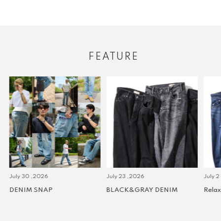
FEATURE
July 30 ,2026
July 23 ,2026
July 2 
DENIM SNAP
BLACK&GRAY DENIM
Relax